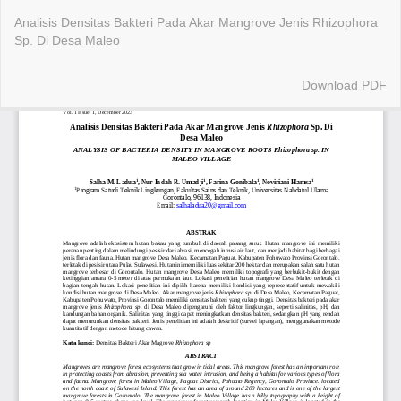
Return
Analisis Densitas Bakteri Pada Akar Mangrove Jenis Rhizophora
to
Sp. Di Desa Maleo
Article
Details
Download
Download PDF