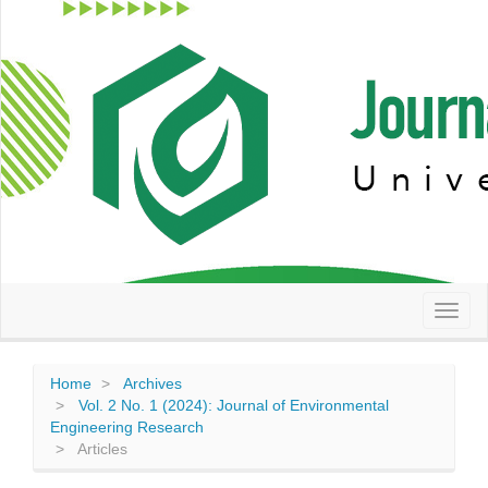
Quick
jump
to
page
content
Main
Navigation
Main
Content
Sidebar
Toggl
naviga
Home
Archives
Vol. 2 No. 1 (2024): Journal of Environmental
Engineering Research
Articles