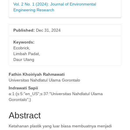
Vol. 2 No. 1 (2024): Journal of Environmental
Engineering Research
Published:
Dec 31, 2024
Keywords:
Ecobrick,
Limbah Padat,
Daur Ulang
Main
Fathin Khoiriyah Rahmawati
Universitas Nahdlatul Ulama Gorontalo
Article
Indrawati Sapii
Content
a:1:{s:5:"en_US";s:37:"Universitas Nahdlatul Ulama
Gorontalo";}
Abstract
Ketahanan plastik yang luar biasa membuatnya menjadi