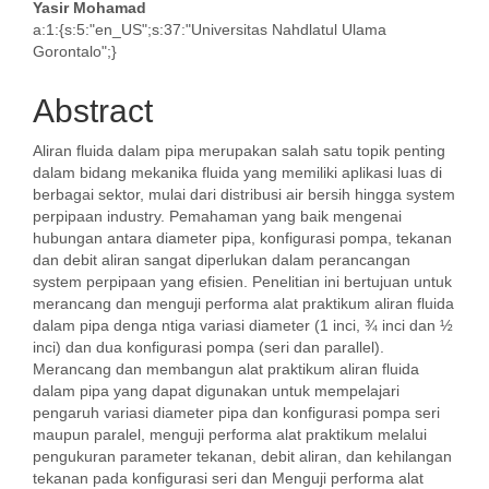
Main
Yasir Mohamad
a:1:{s:5:"en_US";s:37:"Universitas Nahdlatul Ulama
Article
Gorontalo";}
Content
Abstract
Aliran fluida dalam pipa merupakan salah satu topik penting
dalam bidang mekanika fluida yang memiliki aplikasi luas di
berbagai sektor, mulai dari distribusi air bersih hingga system
perpipaan industry. Pemahaman yang baik mengenai
hubungan antara diameter pipa, konfigurasi pompa, tekanan
dan debit aliran sangat diperlukan dalam perancangan
system perpipaan yang efisien. Penelitian ini bertujuan untuk
merancang dan menguji performa alat praktikum aliran fluida
dalam pipa denga ntiga variasi diameter (1 inci, ¾ inci dan ½
inci) dan dua konfigurasi pompa (seri dan parallel).
Merancang dan membangun alat praktikum aliran fluida
dalam pipa yang dapat digunakan untuk mempelajari
pengaruh variasi diameter pipa dan konfigurasi pompa seri
maupun paralel, menguji performa alat praktikum melalui
pengukuran parameter tekanan, debit aliran, dan kehilangan
tekanan pada konfigurasi seri dan Menguji performa alat