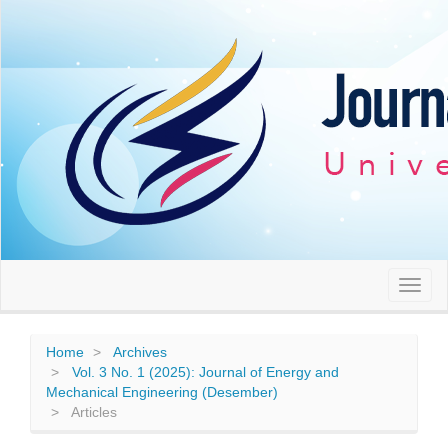
Quick
jump
to
page
content
Main
Navigation
Main
Content
Sidebar
Toggl
naviga
Home
Archives
Vol. 3 No. 1 (2025): Journal of Energy and
Mechanical Engineering (Desember)
Articles